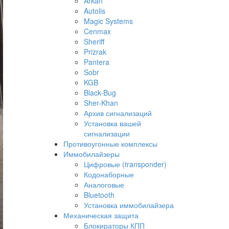
Arkan
Autolis
Magic Systems
Cenmax
Sheriff
Prizrak
Pantera
Sobr
KGB
Black-Bug
Sher-Khan
Архив сигнализаций
Установка вашей
сигнализации
Противоугонные комплексы
Иммобилайзеры
Цифровые (transponder)
Кодонаборные
Аналоговые
Bluetooth
Установка иммобилайзера
Механическая защита
Блокираторы КПП