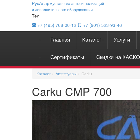
Рус
Аларм
установка автосигнализаций
и дополнительного оборудования
Тел:
+7 (495)
768-00-12
+7 (901)
523-93-46
Главная
Каталог
Услуги
Сертификаты
Cкидки на КАСКО
Каталог
Аксессуары
Carku
Carku CMP 700
9000-
р
10900
р
6 мес г