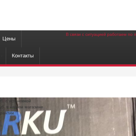
В связи с ситуацией работаем по 
Цены
Контакты
уб.
с установкой
уб.
в нашем магазине
арантии