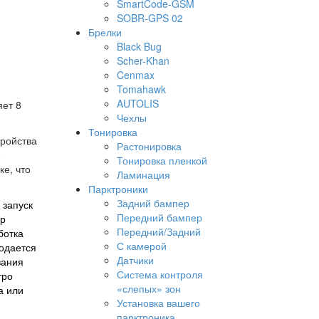
SmartCode-GSM
SOBR-GPS 02
Брелки
Black Bug
Scher-Khan
Cenmax
Tomahawk
AUTOLIS
яет 8
Чехлы
Тонировка
тройства
Растонировка
е
Тонировка пленкой
е, что
Ламинация
Парктроники
Задний бампер
 запуск
Передний бампер
ор
Передний/Задний
ботка
С камерой
подается
Датчики
вания
Система контроля
тро
«слепых» зон
а или
Установка вашего
парктроника