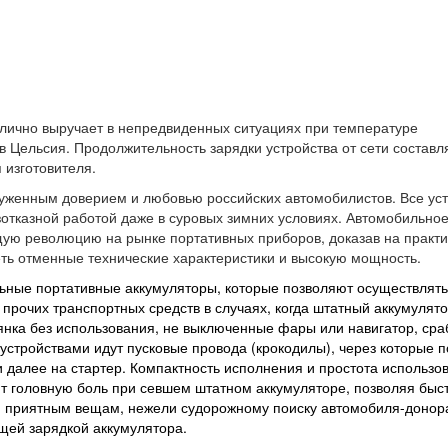
тлично выручает в непредвиденных ситуациях при температуре
 Цельсия. Продолжительность зарядки устройства от сети составл
 изготовителя.
служенным доверием и любовью российских автомобилистов. Все ус
зотказной работой даже в суровых зимних условиях. Автомобильно
щую революцию на рынке портативных приборов, доказав на практик
ть отменные технические характеристики и высокую мощность.
ьные портативные аккумуляторы, которые позволяют осуществлять
 прочих транспортных средств в случаях, когда штатный аккумулят
янка без использования, не выключенные фары или навигатор, сра
 устройствами идут пусковые провода (крокодилы), через которые 
 далее на стартер. Компактность исполнения и простота использо
т головную боль при севшем штатном аккумуляторе, позволяя быс
 и приятным вещам, нежели судорожному поиску автомобиля-донор
ей зарядкой аккумулятора.