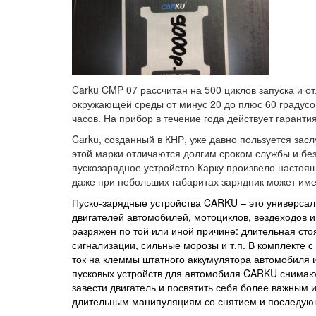
Carku CMP 07 рассчитан на 500 циклов запуска и о
окружающей среды от минус 20 до плюс 60 градусов
часов. На прибор в течение года действует гарантия
Carku, созданный в КНР, уже давно пользуется за
этой марки отличаются долгим сроком службы и бе
пускозарядное устройство Карку произвело настоя
даже при небольших габаритах зарядник может име
Пуско-зарядные устройства CARKU – это универсал
двигателей автомобилей, мотоциклов, вездеходов и
разряжен по той или иной причине: длительная сто
сигнализации, сильные морозы и т.п. В комплекте с
ток на клеммы штатного аккумулятора автомобиля и
пусковых устройств для автомобиля CARKU снимаю
завести двигатель и посвятить себя более важным
длительным манипуляциям со снятием и последующ