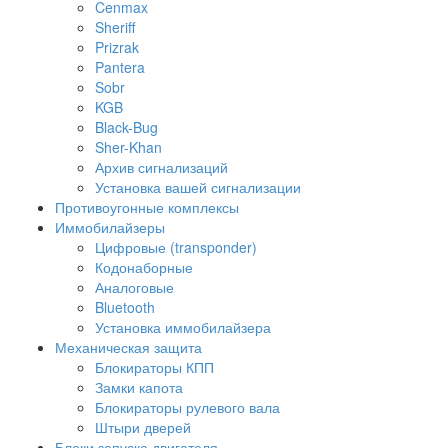
Cenmax
Sheriff
Prizrak
Pantera
Sobr
KGB
Black-Bug
Sher-Khan
Архив сигнализаций
Установка вашей сигнализации
Противоугонные комплексы
Иммобилайзеры
Цифровые (transponder)
Кодонаборные
Аналоговые
Bluetooth
Установка иммобилайзера
Механическая защита
Блокираторы КПП
Замки капота
Блокираторы рулевого вала
Штыри дверей
Блоки запуска двигателя