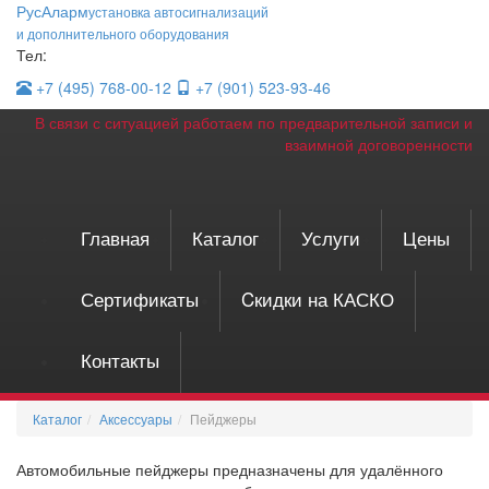
Рус
Аларм
установка автосигнализаций
и дополнительного оборудования
Тел:
+7 (495)
768-00-12
+7 (901)
523-93-46
В связи с ситуацией работаем по предварительной записи и
взаимной договоренности
Главная
Каталог
Услуги
Цены
Сертификаты
Cкидки на КАСКО
Контакты
Каталог
Аксессуары
Пейджеры
Автомобильные пейджеры предназначены для удалённого