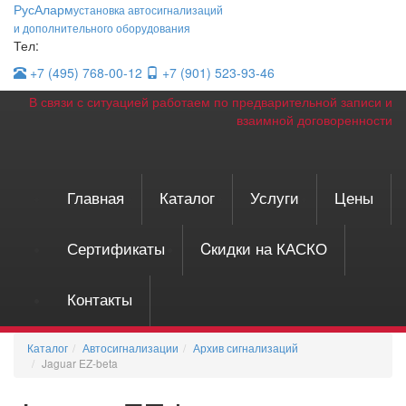
Рус
Аларм
установка автосигнализаций
и дополнительного оборудования
Тел:
+7 (495)
768-00-12
+7 (901)
523-93-46
В связи с ситуацией работаем по предварительной записи и
взаимной договоренности
Главная
Каталог
Услуги
Цены
Сертификаты
Cкидки на КАСКО
Контакты
Каталог
Автосигнализации
Архив сигнализаций
Jaguar EZ-beta