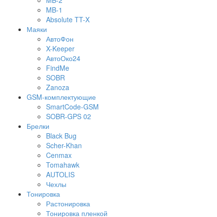
MB-2
MB-1
Absolute TT-X
Маяки
АвтоФон
X-Keeper
АвтоОко24
FindMe
SOBR
Zanoza
GSM-комплектующие
SmartCode-GSM
SOBR-GPS 02
Брелки
Black Bug
Scher-Khan
Cenmax
Tomahawk
AUTOLIS
Чехлы
Тонировка
Растонировка
Тонировка пленкой