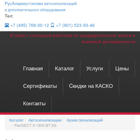
Рус
Аларм
установка автосигнализаций
и дополнительного оборудования
Тел:
+7 (495)
768-00-12
+7 (901)
523-93-46
В связи с ситуацией работаем по предварительной записи и
взаимной договоренности
Главная
Каталог
Услуги
Цены
Сертификаты
Cкидки на КАСКО
Контакты
Каталог
Автосигнализации
Архив сигнализаций
PanDECT X-1900 BT 3G