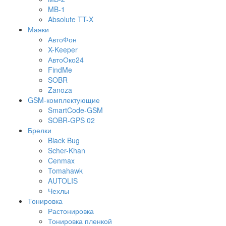
MB-1
Absolute TT-X
Маяки
АвтоФон
X-Keeper
АвтоОко24
FindMe
SOBR
Zanoza
GSM-комплектующие
SmartCode-GSM
SOBR-GPS 02
Брелки
Black Bug
Scher-Khan
Cenmax
Tomahawk
AUTOLIS
Чехлы
Тонировка
Растонировка
Тонировка пленкой