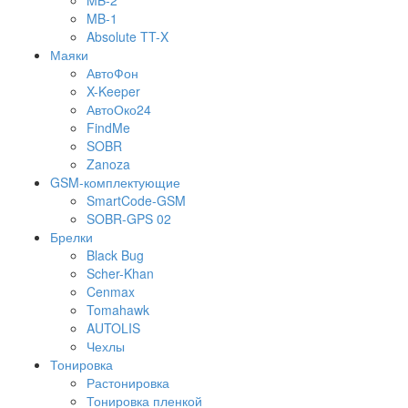
MB-2
MB-1
Absolute TT-X
Маяки
АвтоФон
X-Keeper
АвтоОко24
FindMe
SOBR
Zanoza
GSM-комплектующие
SmartCode-GSM
SOBR-GPS 02
Брелки
Black Bug
Scher-Khan
Cenmax
Tomahawk
AUTOLIS
Чехлы
Тонировка
Растонировка
Тонировка пленкой