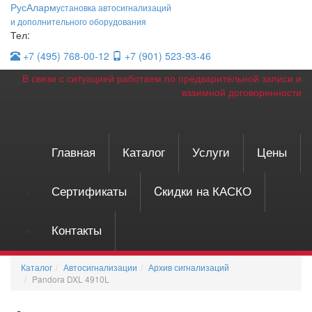
Рус
Аларм
установка автосигнализаций
и дополнительного оборудования
Тел:
+7 (495)
768-00-12
+7 (901)
523-93-46
В связи с ситуацией работаем по предварительной записи и
взаимной договоренности
Главная
Каталог
Услуги
Цены
Сертификаты
Cкидки на КАСКО
Контакты
Каталог
Автосигнализации
Архив сигнализаций
Pandora DXL 4910L