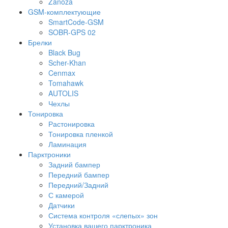
Zanoza
GSM-комплектующие
SmartCode-GSM
SOBR-GPS 02
Брелки
Black Bug
Scher-Khan
Cenmax
Tomahawk
AUTOLIS
Чехлы
Тонировка
Растонировка
Тонировка пленкой
Ламинация
Парктроники
Задний бампер
Передний бампер
Передний/Задний
С камерой
Датчики
Система контроля «слепых» зон
Установка вашего парктроника