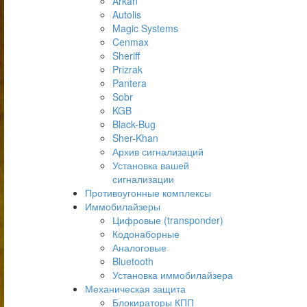
Arkan
Autolis
Magic Systems
Cenmax
Sheriff
Prizrak
Pantera
Sobr
KGB
Black-Bug
Sher-Khan
Архив сигнализаций
Установка вашей
сигнализации
Противоугонные комплексы
Иммобилайзеры
Цифровые (transponder)
Кодонаборные
Аналоговые
Bluetooth
Установка иммобилайзера
Механическая защита
Блокираторы КПП