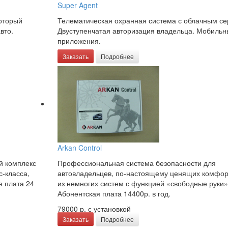
Super Agent
который
Телематическая охранная система с облачным се
вто.
Двуступенчатая авторизация владельца. Мобильн
приложения.
Заказать
Подробнее
Arkan Control
й комплекс
Профессиональная система безопасности для
с-класса,
автовладельцев, по-настоящему ценящих комфор
я плата 24
из немногих систем с функцией «свободные руки»
Абонентская плата 14400р. в год.
79000 р.
с установкой
Заказать
Подробнее