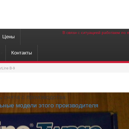
В связи с ситуацией работаем по 
Цены
Контакты
arLine B-9
 снята с производства
ьные модели этого производителя