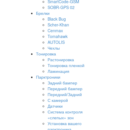
SmartCode-GSM
SOBR-GPS 02
Брелки
Black Bug
Scher-Khan
Cenmax
Tomahawk
AUTOLIS
Чехлы
Тонировка
Растонировка
Тонировка пленкой
Ламинация
Парктроники
Задний бампер
Передний бампер
Передний/Задний
С камерой
Датчики
Система контроля
«слепых» зон
Установка вашего
парктроника