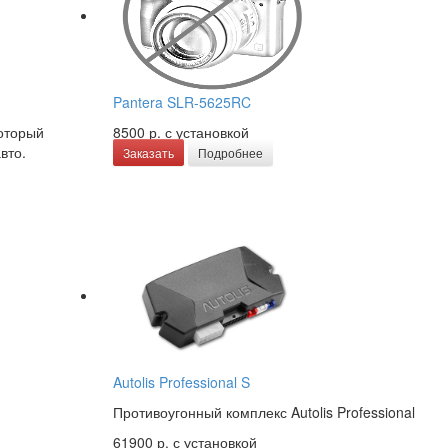
Pantera SLR-5625RC
который
8500 р.
с установкой
вто.
Заказать
Подробнее
Autolis Professional S
Противоугонный комплекс Autolis Professional
61900 р.
с установкой