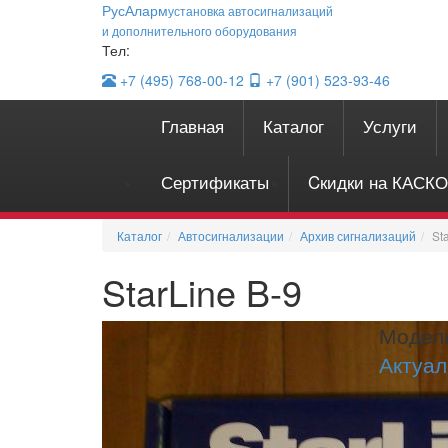
Рус
Аларм
установка автосигнализаций
и дополнительного оборудования
Тел:
+7 (495)
768-00-12
+7 (901)
523-93-46
Главная
Каталог
Услуги
Сертификаты
Cкидки на КАСКО
Каталог
Автосигнализации
Архив сигнализаций
St
StarLine B-9
Модель
Актуал