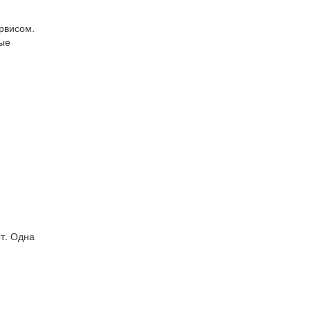
рвисом.
ые
т. Одна