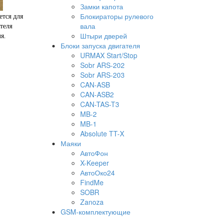
Замки капота
Блокираторы рулевого
ется для
вала
теля
Штыри дверей
я.
Блоки запуска двигателя
URMAX Start/Stop
Sobr ARS-202
Sobr ARS-203
CAN-ASB
CAN-ASB2
CAN-TAS-T3
MB-2
MB-1
Absolute TT-X
Маяки
АвтоФон
X-Keeper
АвтоОко24
FindMe
SOBR
Zanoza
GSM-комплектующие